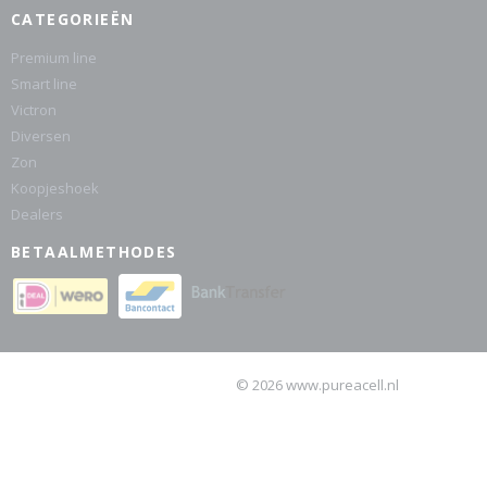
CATEGORIEËN
Premium line
Smart line
Victron
Diversen
Zon
Koopjeshoek
Dealers
BETAALMETHODES
© 2026 www.pureacell.nl