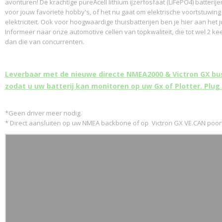
avonturen! De krachtige pureAcell lithium ijzerfosfaat (LiFePO4) batterije
voor jouw favoriete hobby's, of het nu gaat om elektrische voortstuwing
elektriciteit. Ook voor hoogwaardige thuisbatterijen ben je hier aan het j
Informeer naar onze automotive cellen van topkwaliteit, die tot wel 2 k
dan die van concurrenten.
Leverbaar met de nieuwe directe NMEA2000 & Victron GX bus
zodat u uw batterij kan monitoren op uw Gx of Plotter. Plug 
*Geen driver meer nodig.
* Direct aansluiten op uw NMEA backbone of op Victron GX VE.CAN poort