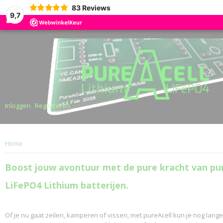
83
Reviews
9,7
Inloggen
Registreren
Home
Boost jouw avontuur met de pure kracht van pur
LiFePO4 Lithium batterijen.
Of je nu gaat zeilen, kamperen of vissen, met pureAcell kun je nog lange