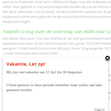
gaan onze batterijen maar liefst 1000(!) cycli langer mee dan batterije
cellen. Voor gebruik in vriesomstandigheden bieden wij ook de interne 
Met deze optie kunt u de accupack zonder problemen opladen tot -20 g
laadstroom wordt eerst gebruikt om de pack boven het vriespunt te bre
laadproces begint.
Twijfelt u nog over de overstap van AGM naar L
Een kleine rekensom: Voor een AGM-bank van een gerenommeerd merk
capaciteit even duur uit als met onze packs. Een goede 12V220Ah AGM-bat
weegt en 1,3 kWh heeft, kost al snel 600 euro. Onze 10 kg wegende 12V
1,3 kWh Smart-Line kost slechts €595,-
PureAcell Garantie:
Vakantie, Let op!
U bent altijd welkom in onze winkel voor persoonlijk advies en garantie
Wij zijn met vakantie van 17 Juli t/m 10 Augustus
webshop zonder echt adres, en dan ook nog gevestigd in Nederland zelf
Capelle aan den IJssel, nabij Rotterdam, is redelijk centraal gelegen en n
uur rijden.
U kunt gewoon in deze periode bestellen maar zullen wat later
geleverd worden.
Bij ons ontvangt u niet alleen de standaard garantie, maar ook capacitei
in dat de batterij na 10 jaar voor de Premium lijn en 5 jaar voor de Smart 
80% van de oorspronkelijke capaciteit behoudt.