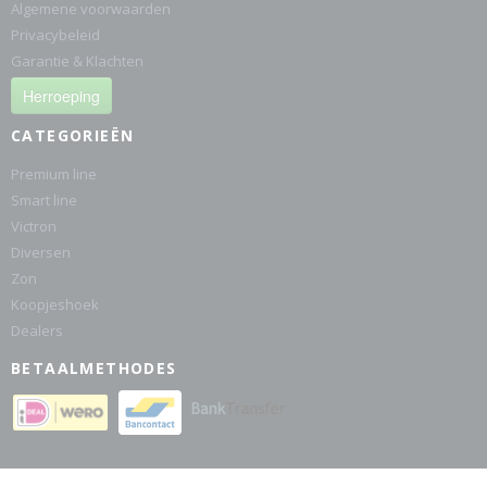
Algemene voorwaarden
Privacybeleid
Garantie & Klachten
Herroeping
CATEGORIEËN
Premium line
Smart line
Victron
Diversen
Zon
Koopjeshoek
Dealers
BETAALMETHODES