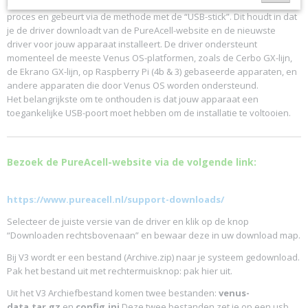
Het installeren van de PureAcell Venus OS-driver is een vrij eenvoudig
proces en gebeurt via de methode met de “USB-stick”. Dit houdt in dat
je de driver downloadt van de PureAcell-website en de nieuwste
driver voor jouw apparaat installeert. De driver ondersteunt
momenteel de meeste Venus OS-platformen, zoals de Cerbo GX-lijn,
de Ekrano GX-lijn, op Raspberry Pi (4b & 3) gebaseerde apparaten, en
andere apparaten die door Venus OS worden ondersteund.
Het belangrijkste om te onthouden is dat jouw apparaat een
toegankelijke USB-poort moet hebben om de installatie te voltooien.
Bezoek de PureAcell-website via de volgende link:
https://www.pureacell.nl/support-downloads/
Selecteer de juiste versie van de driver en klik op de knop
“Downloaden rechtsbovenaan” en bewaar deze in uw download map.
Bij V3 wordt er een bestand (Archive.zip) naar je systeem gedownload.
Pak het bestand uit met rechtermuisknop: pak hier uit.
Uit het V3 Archiefbestand komen twee bestanden:
venus-
data.tar.gz
en
config.ini
Deze twee bestanden zet je op een usb