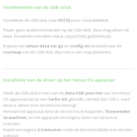
Voorbereiden van de USB-stick
Formatteer de USB-stick naar
FAT32
(voor compatibiliteit).
Plaats geen andere bestanden op de USB-stick; deze mag alleen de
twee bestanden bevatten dat je zojuist hebt gedownload.
Kopieer het
venus-data.tar.gz
en
config.ini
bestand naar de
rootmap
van de USB-stick (dus niet in een map plaatsen).
Installatie van de driver op het Venus OS-apparaat
Steek de USB-stick in een van de
data USB-poorten
van het Venus
OS-apparaat (als je een
Cerbo GX
gebruikt, vermijd dan USB 3, want
deze is alleen voor stroomvoorziening).
Herstart het apparaat door de stroom los te koppelen,
10 seconden
te wachten
, en het apparaat vervolgens weer van stroom te
voorzien.
Wacht vervolgens
2-3 minuten
zodat de driverinstallatie kan worden
voltooid.