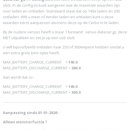
stick. In de config.ini kunt aangeven wat de maximale waarden zijn
voor laden en ontladen. Standaard staat dat op 140a laden en 200
ontladen. Wilt u meer of minder laden en ontladen kunt u deze
waarden eerst aanpassen alvorens deze op de Cerbo in te laden.
Bij de oudere versies heeft u maar 1 bestand : venus-data.tar.gz, deze
NIET uitpakken en zet je op een usb stick.
U wilt bijvoorbeeld ontladen naar 250 of 300Ampere hebben omdat u
een extra grote bms optie heeft:
MAX_BATTERY_CHARGE_CURRENT =
140.0
MAX_BATTERY_DISCHARGE_CURRENT =
200.0
dan wordt dat zo :
MAX_BATTERY_CHARGE_CURRENT =
140.0
MAX_BATTERY_DISCHARGE_CURRENT =
300.0
Aanpassing sinds 01-01-2026 :
Alleen monitorfuctie ?