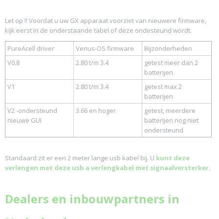
Let op !! Voordat u uw GX apparaat voorziet van nieuwere firmware,
kijk eerst in de onderstaande tabel of deze ondesteund wordt.
PureAcell driver
Venus-OS firmware
Bijzonderheden
V0.8
2.80 t/m 3.4
getest meer dan 2
batterijen
V1
2.80 t/m 3.4
getest max 2
batterijen
V2 -ondersteund
3.66 en hoger
getest, meerdere
nieuwe GUI
batterijen nog niet
ondersteund
Standaard zit er een 2 meter lange usb kabel bij. U
kunt deze
verlengen met deze usb a verlengkabel met signaalversterker.
Dealers en inbouwpartners in