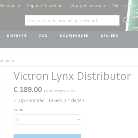
linformatie
Support-Downloads
Vraag en antwoord
Wie zijn wij ?
DIVERSEN
ZON
KOOPJESHOEK
DEALERS
stributor
Victron Lynx Distributor
€ 189,00
(inclusief btw 21%)
✓
Op voorraad
- Levertijd 2 dagen
Aantal