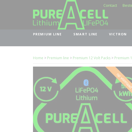
Contact
Beste
PREMIUM LINE
SMART LINE
VICTRON
Home
>
Premium line
>
Premium 12 Volt Packs
>
Premium 1
op voorraa