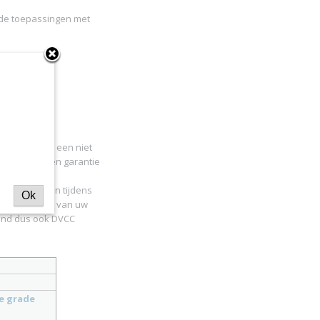
de toepassingen met
cellen onder een niet
deren met een garantie
kunnen worden tijdens
Ok
hele toestand van uw
eund dus ook DVCC
ve grade