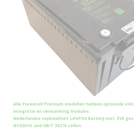
Alle PureAcell Premium modellen hebben optionele eVi
integratie en verwarming modules.
Nederlandse topkwaliteit LiFePO4 batterij met EVE gece
IEC62619, and GB/T 36276 cellen.