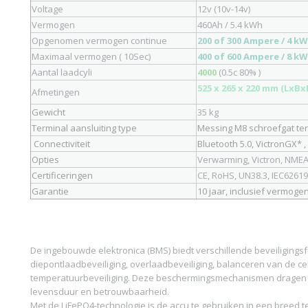
Voltage
12v (10v-14v)
Vermogen
460Ah / 5.4 kWh
Opgenomen vermogen continue
200 of 300 Ampere / 4 kW
Maximaal vermogen ( 10Sec)
400 of 600 Ampere / 8 kW
Aantal laadcyli
4000
(0.5c 80% )
525 x 265 x 220 mm (LxB
Afmetingen
Gewicht
35 kg
Terminal aansluiting type
Messing M8 schroefgat te
Connectiviteit
Bluetooth 5.0, VictronGX*
Opties
Verwarming, Victron, NME
Certificeringen
CE, RoHS, UN38.3, IEC62619
Garantie
10 jaar, inclusief vermoge
De ingebouwde elektronica (BMS) biedt verschillende beveiligings
diepontlaadbeveiliging, overlaadbeveiliging, balanceren van de ce
temperatuurbeveiliging. Deze beschermingsmechanismen dragen b
levensduur en betrouwbaarheid.
Met de LiFePO4-technologie is de accu te gebruiken in een breed 