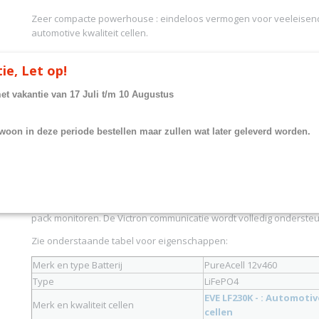
Zeer compacte powerhouse : eindeloos vermogen voor veeleisen
automotive kwaliteit cellen.
ie, Let op!
Dit groote 12v pack en vervangt vier AGM accus van 220Ah p.stk.
met vakantie van 17 Juli t/m 10 Augustus
woon in deze periode bestellen maar zullen wat later geleverd worden.
Alle pureAcell packs hebben een uniek druksysteem waardoor de 
starre druk opereren waarmee we een langere levensduur garan
van 10 jaar.
Opties zoals interne verwarming zodat de cellen ook opgeladen 
vorst.Met de Smart-BMS app of Victron GX connectie kunt u de ge
pack monitoren. De Victron communicatie wordt volledig onderst
Zie onderstaande tabel voor eigenschappen:
Merk en type Batterij
PureAcell 12v460
Type
LiFePO4
EVE LF230K - : Automoti
Merk en kwaliteit cellen
cellen