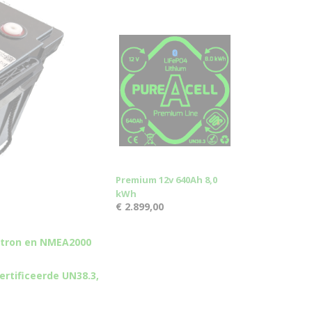
Premium 12v 640Ah 8,0
kWh
€ 2.899,00
ctron en NMEA2000
rtificeerde UN38.3,