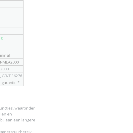
xH)
rminal
 , NMEA2000
A2000
, GB/T 36276
n garantie *
functies, waaronder
llen en
ij aan een langere
temperatuurbereik,