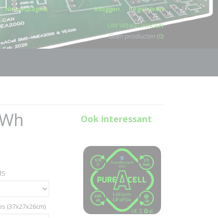
Nieuwspagina
Inloggen
Registreren
UW WINKELWAGEN
Geen producten
(0)
kWh
Ook interessant
MS
os (37x27x26cm)