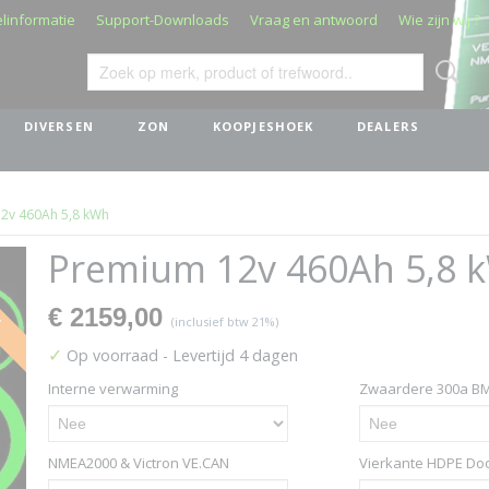
linformatie
Support-Downloads
Vraag en antwoord
Wie zijn wij ?
DIVERSEN
ZON
KOOPJESHOEK
DEALERS
2v 460Ah 5,8 kWh
Premium 12v 460Ah 5,8 
d
€ 2159,00
(inclusief btw 21%)
✓
Op voorraad
- Levertijd 4 dagen
Interne verwarming
Zwaardere 300a B
NMEA2000 & Victron VE.CAN
Vierkante HDPE Do