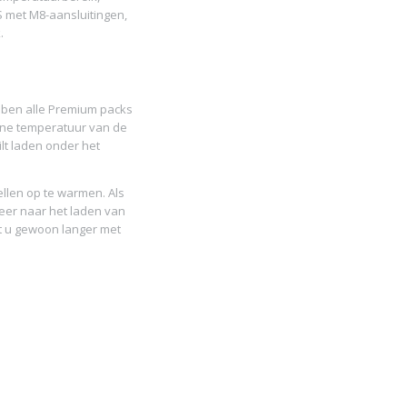
S met M8-aansluitingen,
.
ben alle Premium packs
erne temperatuur van de
wilt laden onder het
ellen op te warmen. Als
weer naar het laden van
et u gewoon langer met