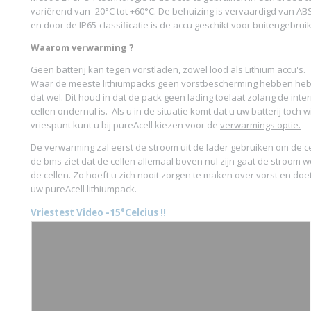
variërend van -20°C tot +60°C. De behuizing is vervaardigd van AB
en door de IP65-classificatie is de accu geschikt voor buitengebruik
Waarom verwarming ?
Geen batterij kan tegen vorstladen, zowel lood als Lithium accu's.
Waar de meeste lithiumpacks geen vorstbescherming hebben heb
dat wel. Dit houd in dat de pack geen lading toelaat zolang de int
cellen ondernul is. Als u in de situatie komt dat u uw batterij toch 
vriespunt kunt u bij pureAcell kiezen voor de
verwarmings optie.
De verwarming zal eerst de stroom uit de lader gebruiken om de c
de bms ziet dat de cellen allemaal boven nul zijn gaat de stroom 
de cellen. Zo hoeft u zich nooit zorgen te maken over vorst en do
uw pureAcell lithiumpack.
Vriestest Video -15°Celcius !!