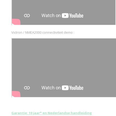
Victron / NMEA2000 connectiviteit demo :
Garantie: 10 jaar* en Nederlandse handleiding