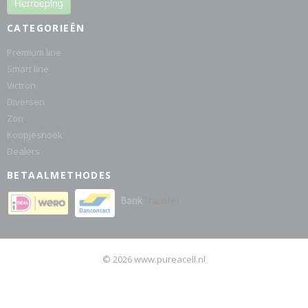
Herroeping
CATEGORIEËN
Premium line
Smart line
Victron
Diversen
Zon
Koopjeshoek
Dealers
BETAALMETHODES
© 2026 www.pureacell.nl