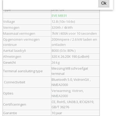
Ok
Merk en type Batterij
PureAcell 12v320
Type
LiFePO4
EVE MB31
Voltage
12.8 (10v-14.6v)
Vermogen
320Ah / 4kWh
Maximaal vermogen
7kW /400A voor 10 seconden
Opgenomen vermogen
200Ampere / 2.6 kW laden en
continue
ontladen
Aantal laadcyli
8000 (0.5c 80% )
Afmetingen
320 X 26.20X 190 (LxBxH)
Gewicht
26 kg
Messing M8 schroefgat
Terminal aansluiting type
terminal
Bluetooth 5.0, VictronGX ,
Connectiviteit
NMEA2000
Verwarming, Victron,
Opties
NMEA2000
CE, RoHS, UN38.3, IEC62619,
Certificeringen
GB/T 36276
Garantie
10 jaar