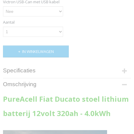
Victron USB-Can met USB kabel
Aantal
IN WINKELWAGEN
Specificaties
Netto gewicht
Omschrijving
26,00 Kg
Bruto gewicht
PureAcell Fiat Ducato stoel lithium
25,00 Kg
Afmetingen (l,b,h)
batterij 12volt 320ah - 4.0kWh
32 x 26 x 19 cm