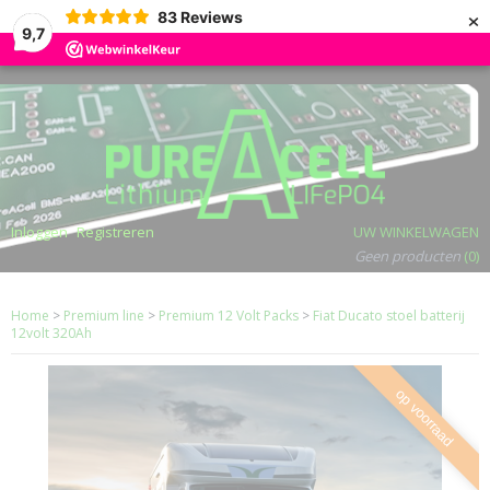
×
83
Reviews
9,7
Inloggen
Registreren
UW WINKELWAGEN
Geen producten
(0)
Home
>
Premium line
>
Premium 12 Volt Packs
>
Fiat Ducato stoel batterij
12volt 320Ah
op voorraad