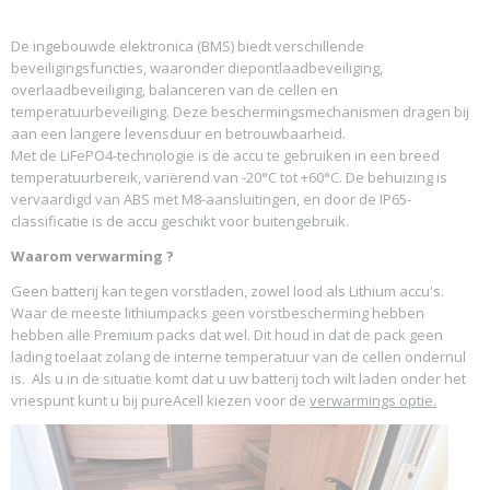
De ingebouwde elektronica (BMS) biedt verschillende
beveiligingsfuncties, waaronder diepontlaadbeveiliging,
overlaadbeveiliging, balanceren van de cellen en
temperatuurbeveiliging. Deze beschermingsmechanismen dragen bij
aan een langere levensduur en betrouwbaarheid.
Met de LiFePO4-technologie is de accu te gebruiken in een breed
temperatuurbereik, variërend van -20°C tot +60°C. De behuizing is
vervaardigd van ABS met M8-aansluitingen, en door de IP65-
classificatie is de accu geschikt voor buitengebruik.
Waarom verwarming ?
Geen batterij kan tegen vorstladen, zowel lood als Lithium accu's.
Waar de meeste lithiumpacks geen vorstbescherming hebben
hebben alle Premium packs dat wel. Dit houd in dat de pack geen
lading toelaat zolang de interne temperatuur van de cellen ondernul
is. Als u in de situatie komt dat u uw batterij toch wilt laden onder het
vriespunt kunt u bij pureAcell kiezen voor de
verwarmings optie.