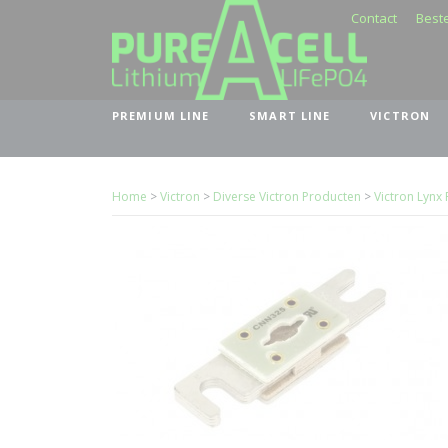
Contact
Beste
PREMIUM LINE
SMART LINE
VICTRON
Home
>
Victron
>
Diverse Victron Producten
>
Victron Lynx