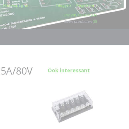
Nieuwspagina
Inloggen
Registreren
UW WINKELWAGEN
Geen producten
(0)
25A/80V
Ook interessant