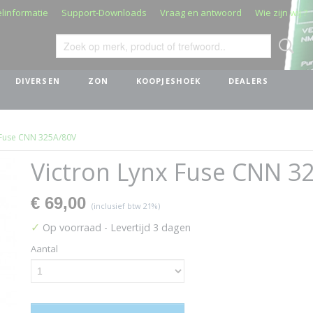
linformatie
Support-Downloads
Vraag en antwoord
Wie zijn wij ?
DIVERSEN
ZON
KOOPJESHOEK
DEALERS
 Fuse CNN 325A/80V
Victron Lynx Fuse CNN 3
€ 69,00
(inclusief btw 21%)
✓
Op voorraad
- Levertijd 3 dagen
Aantal