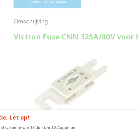
IN WINKELWAGEN
Omschrijving
Victron Fuse CNN 325A/80V voor 
ie, Let op!
Afmeting: 15 x 82 x 20 ( h x b x d in mm)
met vakantie van 17 Juli t/m 10 Augustus