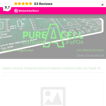
×
83
Reviews
9,7
Inloggen
Registreren
UW WINKELWAGEN
Geen producten
(0)
Home
>
Victron
>
Diverse Victron Producten
>
Victron Cerbo GX Touch 70