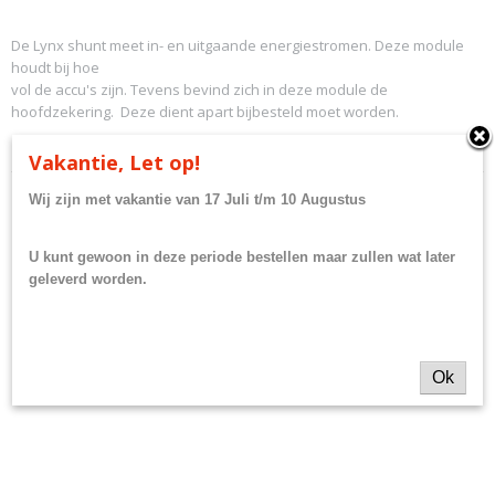
De Lynx shunt meet in- en uitgaande energiestromen. Deze module
houdt bij hoe
vol de accu's zijn. Tevens bevind zich in deze module de
hoofdzekering. Deze dient apart bijbesteld moet worden.
Bekijk de handleiding van de Lynx Shunt VE.Can
Vakantie, Let op!
Wij zijn met vakantie van 17 Juli t/m 10 Augustus
U kunt gewoon in deze periode bestellen maar zullen wat later
Ook interessant
geleverd worden.
Ok