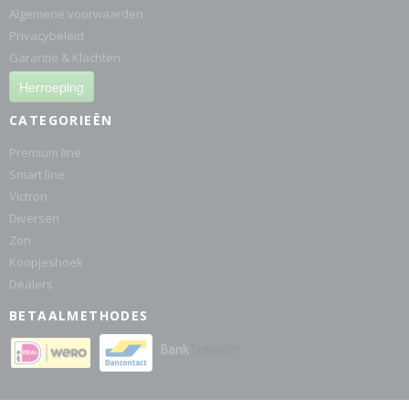
Algemene voorwaarden
Privacybeleid
Garantie & Klachten
Herroeping
CATEGORIEËN
Premium line
Smart line
Victron
Diversen
Zon
Koopjeshoek
Dealers
BETAALMETHODES