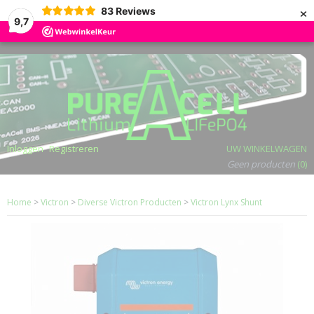
×
83
Reviews
9,7
Inloggen
Registreren
UW WINKELWAGEN
Geen producten
(0)
Home
>
Victron
>
Diverse Victron Producten
>
Victron Lynx Shunt