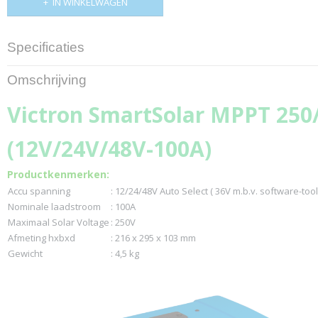
IN WINKELWAGEN
Specificaties
Netto gewicht
Omschrijving
4,50 Kg
Bruto gewicht
Victron SmartSolar MPPT 250
4,50 Kg
(12V/24V/48V-100A)
Productkenmerken:
Accu spanning
: 12/24/48V Auto Select ( 36V m.b.v. software-too
Nominale laadstroom
: 100A
Maximaal Solar Voltage
: 250V
Afmeting hxbxd
: 216 x 295 x 103 mm
Gewicht
: 4,5 kg