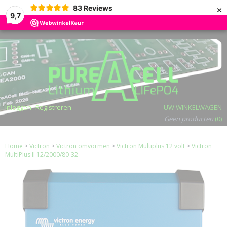
×
83
Reviews
9,7
Inloggen
Registreren
UW WINKELWAGEN
Geen producten
(0)
Home
>
Victron
>
Victron omvormen
>
Victron Multiplus 12 volt
>
Victron
MultiPlus II 12/2000/80-32