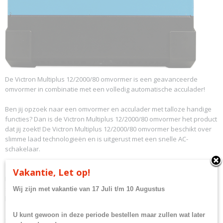
De Victron Multiplus 12/2000/80 omvormer is een geavanceerde
omvormer in combinatie met een volledig automatische acculader!
Ben jij opzoek naar een omvormer en acculader met talloze handige
functies? Dan is de Victron Multiplus 12/2000/80 omvormer het product
dat jij zoekt! De Victron Multiplus 12/2000/80 omvormer beschikt over
slimme laad technologieën en is uitgerust met een snelle AC-
schakelaar.
Zuivere sinus omvormer:
Vakantie, Let op!
De Victron Multiplus 12/2000/80 omvormer is een zuivere
sinusomvormer. Een zuivere sinusomvormer heb je nodig wanneer je
Wij zijn met vakantie van 17 Juli t/m 10 Augustus
bijvoorbeeld een laptop, snellader of verlichting wilt gebruiken. Een
zuiver sinusomvormer wilt zeggen dat de uitgangsspanning van de
U kunt gewoon in deze periode bestellen maar zullen wat later
omvormer precies hetzelfde is als thuis uit het stopcontact komt. Hier