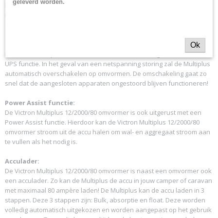
geleverd worden.
kun je dus zonder problemen alle apparaten op aansluiten. De Victron
Multiplus 12/2000/80 omvormer maakt van 12 volt, 230 volt en heeft
een vermogen van 2000VA / 1600 Watt.
UPS functie:
Ok
De Victron Multiplus 12/2000/80 omvormer is ook uitgerust met een
UPS functie. In het geval van een netspanning storing zal de Multiplus
automatisch overschakelen op omvormen. De omschakeling gaat zo
snel dat de aangesloten apparaten ongestoord blijven functioneren!
Power Assist functie:
De Victron Multiplus 12/2000/80 omvormer is ook uitgerust met een
Power Assist functie. Hierdoor kan de Victron Multiplus 12/2000/80
omvormer stroom uit de accu halen om wal- en aggregaat stroom aan
te vullen als het nodig is.
Acculader:
De Victron Multiplus 12/2000/80 omvormer is naast een omvormer ook
een acculader. Zo kan de Multiplus de accu in jouw camper of caravan
met maximaal 80 ampère laden! De Multiplus kan de accu laden in 3
stappen. Deze 3 stappen zijn: Bulk, absorptie en float. Deze worden
volledig automatisch uitgekozen en worden aangepast op het gebruik