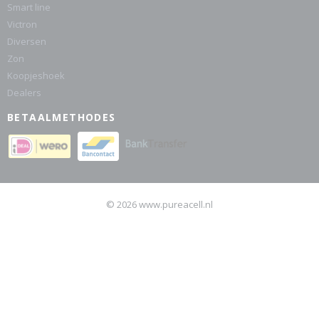
Smart line
Victron
Diversen
Zon
Koopjeshoek
Dealers
BETAALMETHODES
© 2026 www.pureacell.nl