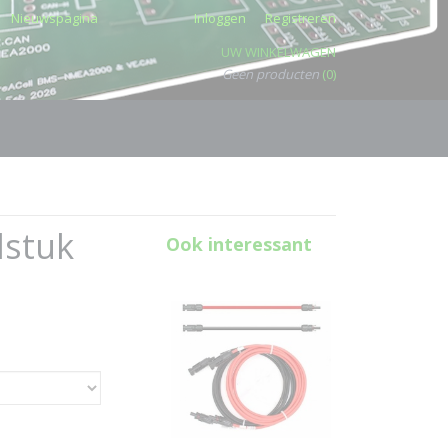
Nieuwspagina
Inloggen
Registreren
UW WINKELWAGEN
Geen producten
(0)
lstuk
Ook interessant