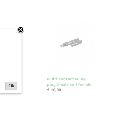
Multi-contact MC4 y-
plug 2 male en 1 female
Ok
€ 10,00