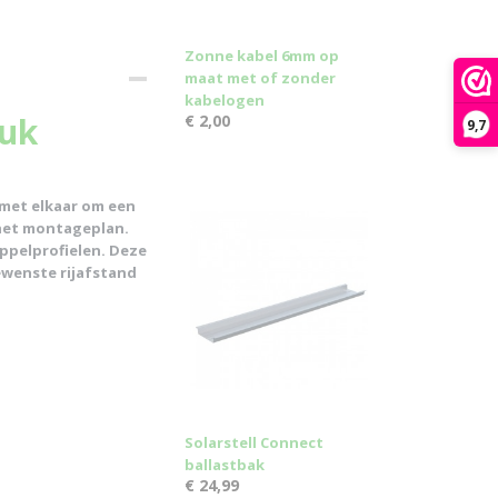
Zonne kabel 6mm op
maat met of zonder
kabelogen
tuk
€ 2,00
9,7
 met elkaar om een
 het montageplan.
ppelprofielen. Deze
gewenste rijafstand
Solarstell Connect
ballastbak
€ 24,99