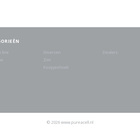
GORIEËN
 line
Diversen
Dealers
ne
Zon
Koopjeshoek
© 2026 www.pureacell.nl