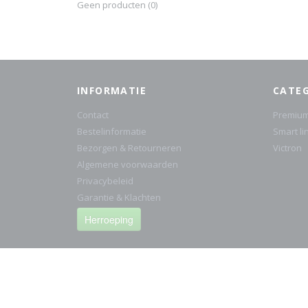
Geen producten
(0)
INFORMATIE
CATE
Contact
Premium
Bestelinformatie
Smart li
Bezorgen & Retourneren
Victron
Algemene voorwaarden
Privacybeleid
Garantie & Klachten
Herroeping