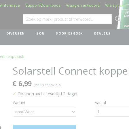
linformatie
Support-Downloads
Vraag en antwoord
Wie zijn wij ?
DIVERSEN
ZON
KOOPJESHOEK
DEALERS
nect koppelstuk
Solarstell Connect koppe
€ 6,99
(inclusief btw 21%)
✓
Op voorraad
- Levertijd 2 dagen
Variant
Aantal