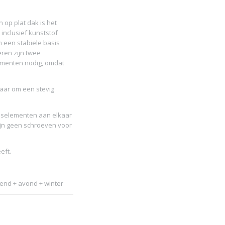
op plat dak is het
inclusief kunststof
 een stabiele basis
ren zijn twee
ementen nodig, omdat
kaar om een stevig
siselementen aan elkaar
zijn geen schroeven voor
eft.
tend + avond + winter