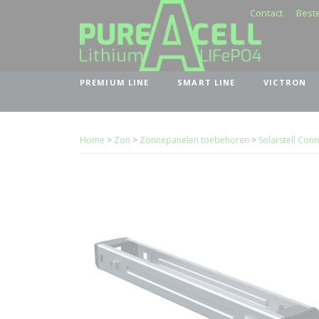
Contact
Beste
PREMIUM LINE
SMART LINE
VICTRON
Home
>
Zon
>
Zonnepanelen toebehoren
>
Solarstell Con