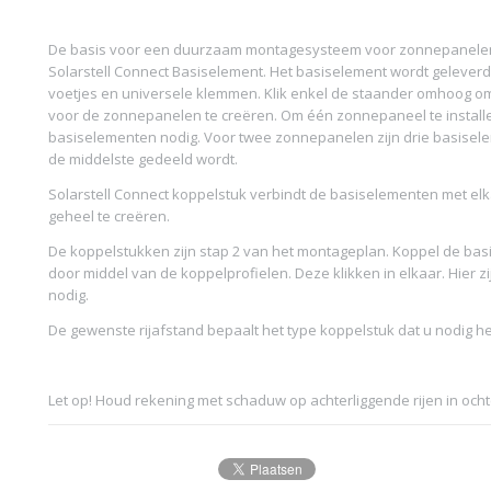
De basis voor een duurzaam montagesysteem voor zonnepanelen 
Solarstell Connect Basiselement. Het basiselement wordt geleverd 
voetjes en universele klemmen. Klik enkel de staander omhoog om
voor de zonnepanelen te creëren. Om één zonnepaneel te installe
basiselementen nodig. Voor twee zonnepanelen zijn drie basisel
de middelste gedeeld wordt.
Solarstell Connect koppelstuk verbindt de basiselementen met el
geheel te creëren.
De koppelstukken zijn stap 2 van het montageplan. Koppel de ba
door middel van de koppelprofielen. Deze klikken in elkaar. Hier 
nodig.
De gewenste rijafstand bepaalt het type koppelstuk dat u nodig he
Let op! Houd rekening met schaduw op achterliggende rijen in och