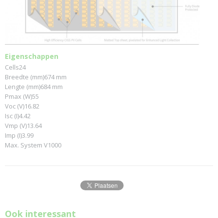
Eigenschappen
Cells
24
Breedte (mm)
674 mm
Lengte (mm)
684 mm
Pmax (W)
55
Voc (V)
16.82
Isc (I)
4.42
Vmp (V)
13.64
Imp (I)
3.99
Max. System V
1000
Ook interessant