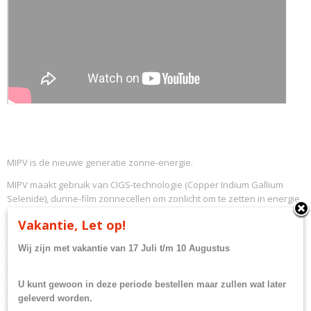
MIPV is de nieuwe generatie zonne-energie.
MIPV maakt gebruik van CIGS-technologie (Copper Indium Gallium
Selenide), dunne-film zonnecellen om zonlicht om te zetten in energie.
Ze verschillen van traditionele fotovoltaïsche zonne-energiesystemen
Vakantie, Let op!
(PV) op basis van kristallijne systemen die zwaardere, omvangrijkere
fotovoltaïsche zonnepanelen gebruiken. Als gevolg hiervan is er geen
Wij zijn met vakantie van 17 Juli t/m 10 Augustus
extra ondersteuning/rekken nodig en is de montage eenvoudig door
middel van een simpele peel-and-stick applicatie zonder boren enz.
Omdat deze panelen niet 'glasachtig' zijn, zijn ze onbreekbaar en
U kunt gewoon in deze periode bestellen maar zullen wat later
flexibel. Meerdere diodes en celverbindingen voorkomen een
geleverd worden.
onevenredig verlies aan output in de schaduw - in tegenstelling tot