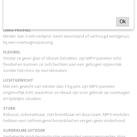
'traditionele' zonnepanelen. In combinatie met het EFTE-topvel met
antiaanbaklaag blijven de panelen schoon en operationeel zonder
dat onderhoud nodig is.
Ok
LAAG PROFIEL
Minder dan 3 mm verlijmd. Geen weerstand of verhoogd windgeruis
bij een voertuigtoepassing
FLEXIBEL
Omdat ze geen glas of silicium bevatten, zijn MIPV-panelen echt
flexibel en kunnen ze zich hechten aan een gebogen oppervlak
zonder het risico op microbreuken
LICHTGEWICHT
Met een gewicht van minder dan 3 kg pms zijn MIPV-panelen
ongelooflijk licht, waardoor ze ideaal zijn voor gebruik op voertuigen
en tijdelijke situaties
STERK
Robuust, onbreekbaar, niet breekbaar en duurzaam. MIPV-modules
hebben een zelfreinigend bovenblad en vergen geen onderhoud
SUPERIEURE UITVOER
Verbeterde moduleconstructie vermindert vermogensverlies door