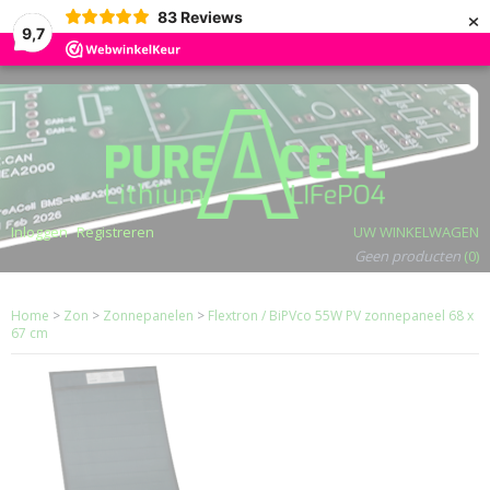
×
83
Reviews
9,7
Inloggen
Registreren
UW WINKELWAGEN
Geen producten
(0)
Home
>
Zon
>
Zonnepanelen
>
Flextron / BiPVco 55W PV zonnepaneel 68 x
67 cm