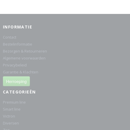
INFORMATIE
Contact
Bestelinformatie
Bezorgen & Retourneren
Algemene voorwaarden
Privacybeleid
Garantie & Klachten
Herroeping
CATEGORIEËN
Premium line
Smart line
Victron
Diversen
Zon